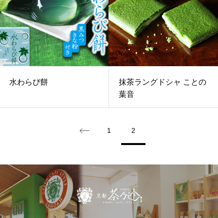
水わらび餅
抹茶ラングドシャ ことの
葉音
1
2