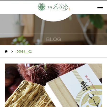
BLOG
00039__02